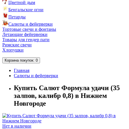
Цветной дым
Бенгальские огни
Петарды
Салюты и фейерверки
Тортовые свечи и фонтаны
Летающие фейерверки
Товары для гендер пати
Римские свечи
Хлопушки
Корзина
покупок
: 0
Главная
Салюты и фейерверки
Купить Салют Формула удачи (35
залпов, калибр 0,8) в Нижнем
Новгороде
Нет в наличии